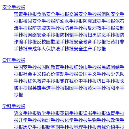
安全手抄报
禁毒手抄报
食品安全手抄报
交通安全手抄报
消防安全手
抄报
校园安全手抄报
防溺水手抄报
防震减灾手抄报
泥石
流手抄报
防灾减灾手抄报
防暑手抄报
反邪教手抄报
法制
手抄报
网络安全手抄报
防拐骗手抄报
扫黑除恶手抄报
防
诈骗手抄报
反校园欺凌手抄报
安全教育手抄报
扫黄打非
手抄报
未成年人保护法手抄报
安全生产手抄报
爱国手抄报
中国梦手抄报
国防教育手抄报
红领巾手抄报
民族团结手
抄报
社会主义核心价值观手抄报
爱国主义手抄报
少先队
手抄报
红色教育手抄报
党在我心中手抄报
抗日手抄报
长
城手抄报
英雄事迹手抄报
祖国手抄报
黄河手抄报
和平手
抄报
学科手抄报
语文手抄报
数学手抄报
英语手抄报
读书手抄报
体育手抄
报
开学手抄报
物理手抄报
化学手抄报
生物手抄报
政治手
抄报
历史手抄报
新学期手抄报
地理手抄报
自我介绍手抄