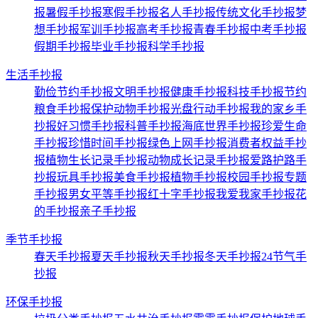
报
暑假手抄报
寒假手抄报
名人手抄报
传统文化手抄报
梦
想手抄报
军训手抄报
高考手抄报
青春手抄报
中考手抄报
假期手抄报
毕业手抄报
科学手抄报
生活手抄报
勤俭节约手抄报
文明手抄报
健康手抄报
科技手抄报
节约
粮食手抄报
保护动物手抄报
光盘行动手抄报
我的家乡手
抄报
好习惯手抄报
科普手抄报
海底世界手抄报
珍爱生命
手抄报
珍惜时间手抄报
绿色上网手抄报
消费者权益手抄
报
植物生长记录手抄报
动物成长记录手抄报
爱路护路手
抄报
玩具手抄报
美食手抄报
植物手抄报
校园手抄报
专题
手抄报
男女平等手抄报
红十字手抄报
我爱我家手抄报
花
的手抄报
亲子手抄报
季节手抄报
春天手抄报
夏天手抄报
秋天手抄报
冬天手抄报
24节气手
抄报
环保手抄报