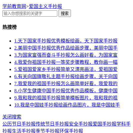
学前教育网
>
爱国主义手抄报
搜索
热搜榜
1.天下国家手抄报优秀模板绘画，天下国家手抄报
2.美丽中国手抄报优秀作品绘画步骤，美丽中国手
3.为国家富强而奋斗手抄报怎么画好看，为国家富
4.我爱你祖国手抄报一等奖步骤教程，教你画一幅
5.爱祖国爱家乡手抄报简单又漂亮画法，爱祖国爱
6.有关向国旗敬礼主题手抄报绘画步骤，关于向国
7.我爱我的祖国手抄报怎么画简单好看，我爱我的
8.小学生健康中国手抄报优秀作品模板，健康中国
9.我和我的祖国手抄报简单模板图片，我和我的祖
10.我是中国娃手抄报绘画作品图片，我是中国娃手
关闭搜索
公历节日手抄报
传统节日手抄报
安全手抄报
爱国手抄报
学科手
抄报
生活手抄报
季节手抄报
环保手抄报