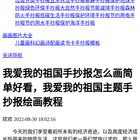
垃圾分类手抄报
五水共治手抄报
雾霾手抄报
保护地球手
抄报
绿色环保手抄报
大自然手抄报
节能减排手抄报
森林
防火手抄报
低碳生活手抄报
保护环境手抄报
节约用电手
抄报
节约用水手抄报
保护海洋手抄报
画画图片大全
儿童画
科幻画
诗配画
读书卡
手抄报模板
关闭导航
我爱我的祖国手抄报怎么画简
单好看，我爱我的祖国主题手
抄报绘画教程
欢欢
2022-08-30 18:02:16
今天的我们享受着前所未有的经济奇迹，以及高度经济成
长所带来的物质生活，这是我们老一辈们梦寐以求的，那么我