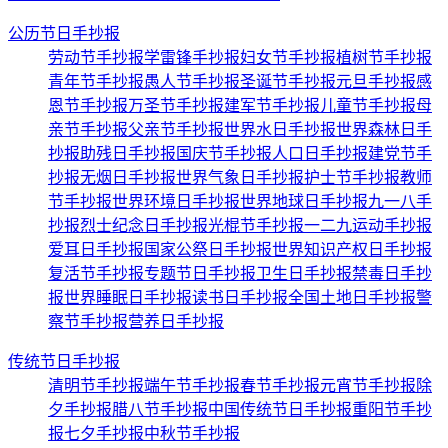
公历节日手抄报
劳动节手抄报
学雷锋手抄报
妇女节手抄报
植树节手抄报
青年节手抄报
愚人节手抄报
圣诞节手抄报
元旦手抄报
感
恩节手抄报
万圣节手抄报
建军节手抄报
儿童节手抄报
母
亲节手抄报
父亲节手抄报
世界水日手抄报
世界森林日手
抄报
助残日手抄报
国庆节手抄报
人口日手抄报
建党节手
抄报
无烟日手抄报
世界气象日手抄报
护士节手抄报
教师
节手抄报
世界环境日手抄报
世界地球日手抄报
九一八手
抄报
烈士纪念日手抄报
光棍节手抄报
一二九运动手抄报
爱耳日手抄报
国家公祭日手抄报
世界知识产权日手抄报
复活节手抄报
专题节日手抄报
卫生日手抄报
禁毒日手抄
报
世界睡眠日手抄报
读书日手抄报
全国土地日手抄报
警
察节手抄报
营养日手抄报
传统节日手抄报
清明节手抄报
端午节手抄报
春节手抄报
元宵节手抄报
除
夕手抄报
腊八节手抄报
中国传统节日手抄报
重阳节手抄
报
七夕手抄报
中秋节手抄报