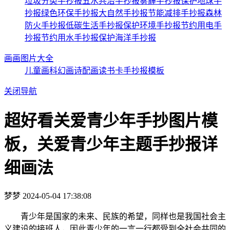
垃圾分类手抄报
五水共治手抄报
雾霾手抄报
保护地球手
抄报
绿色环保手抄报
大自然手抄报
节能减排手抄报
森林
防火手抄报
低碳生活手抄报
保护环境手抄报
节约用电手
抄报
节约用水手抄报
保护海洋手抄报
画画图片大全
儿童画
科幻画
诗配画
读书卡
手抄报模板
关闭导航
超好看关爱青少年手抄图片模
板，关爱青少年主题手抄报详
细画法
梦梦
2024-05-04 17:38:08
青少年是国家的未来、民族的希望，同样也是我国社会主
义建设的接班人，因此青少年的一言一行都受到全社会共同的