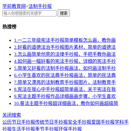
学前教育网
>
法制手抄报
搜索
热搜榜
1.一二三年级宪法手抄报简单模板怎么画，教你画
2.好看的道德法治手抄报图片素材，简单的道德法
3.怎么画简单创意的法律手抄报，手把手教你画法
4.如何画一幅好看的宪法手抄报，详细的宪法手抄
5.简单又好看的法制手抄报画法，如何画法制手抄
6.小学生喜欢的民法典手抄报画法，简单的民法典
7.简单又漂亮的法制教育手抄报图片，法制教育手
8.宪法在我心中手抄报超简单画法，关于宪法在我
9.宪法主题手抄报作品详细画画步骤，小学生喜欢
10.普法主题手抄报超详细画法，教你如何画超级简
关闭搜索
公历节日手抄报
传统节日手抄报
安全手抄报
爱国手抄报
学科手
抄报
生活手抄报
季节手抄报
环保手抄报