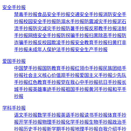
安全手抄报
禁毒手抄报
食品安全手抄报
交通安全手抄报
消防安全手
抄报
校园安全手抄报
防溺水手抄报
防震减灾手抄报
泥石
流手抄报
防灾减灾手抄报
防暑手抄报
反邪教手抄报
法制
手抄报
网络安全手抄报
防拐骗手抄报
扫黑除恶手抄报
防
诈骗手抄报
反校园欺凌手抄报
安全教育手抄报
扫黄打非
手抄报
未成年人保护法手抄报
安全生产手抄报
爱国手抄报
中国梦手抄报
国防教育手抄报
红领巾手抄报
民族团结手
抄报
社会主义核心价值观手抄报
爱国主义手抄报
少先队
手抄报
红色教育手抄报
党在我心中手抄报
抗日手抄报
长
城手抄报
英雄事迹手抄报
祖国手抄报
黄河手抄报
和平手
抄报
学科手抄报
语文手抄报
数学手抄报
英语手抄报
读书手抄报
体育手抄
报
开学手抄报
物理手抄报
化学手抄报
生物手抄报
政治手
抄报
历史手抄报
新学期手抄报
地理手抄报
自我介绍手抄