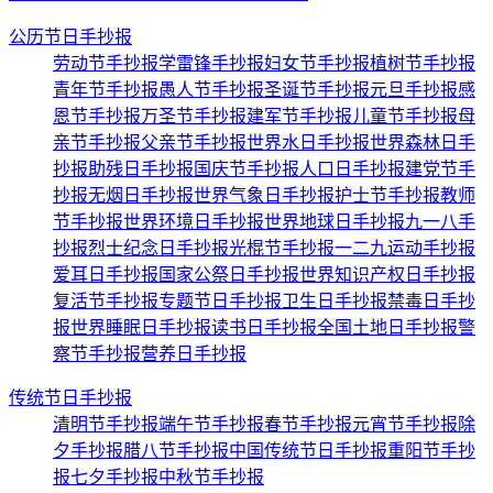
公历节日手抄报
劳动节手抄报
学雷锋手抄报
妇女节手抄报
植树节手抄报
青年节手抄报
愚人节手抄报
圣诞节手抄报
元旦手抄报
感
恩节手抄报
万圣节手抄报
建军节手抄报
儿童节手抄报
母
亲节手抄报
父亲节手抄报
世界水日手抄报
世界森林日手
抄报
助残日手抄报
国庆节手抄报
人口日手抄报
建党节手
抄报
无烟日手抄报
世界气象日手抄报
护士节手抄报
教师
节手抄报
世界环境日手抄报
世界地球日手抄报
九一八手
抄报
烈士纪念日手抄报
光棍节手抄报
一二九运动手抄报
爱耳日手抄报
国家公祭日手抄报
世界知识产权日手抄报
复活节手抄报
专题节日手抄报
卫生日手抄报
禁毒日手抄
报
世界睡眠日手抄报
读书日手抄报
全国土地日手抄报
警
察节手抄报
营养日手抄报
传统节日手抄报
清明节手抄报
端午节手抄报
春节手抄报
元宵节手抄报
除
夕手抄报
腊八节手抄报
中国传统节日手抄报
重阳节手抄
报
七夕手抄报
中秋节手抄报