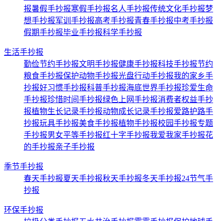
报
暑假手抄报
寒假手抄报
名人手抄报
传统文化手抄报
梦
想手抄报
军训手抄报
高考手抄报
青春手抄报
中考手抄报
假期手抄报
毕业手抄报
科学手抄报
生活手抄报
勤俭节约手抄报
文明手抄报
健康手抄报
科技手抄报
节约
粮食手抄报
保护动物手抄报
光盘行动手抄报
我的家乡手
抄报
好习惯手抄报
科普手抄报
海底世界手抄报
珍爱生命
手抄报
珍惜时间手抄报
绿色上网手抄报
消费者权益手抄
报
植物生长记录手抄报
动物成长记录手抄报
爱路护路手
抄报
玩具手抄报
美食手抄报
植物手抄报
校园手抄报
专题
手抄报
男女平等手抄报
红十字手抄报
我爱我家手抄报
花
的手抄报
亲子手抄报
季节手抄报
春天手抄报
夏天手抄报
秋天手抄报
冬天手抄报
24节气手
抄报
环保手抄报